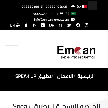
+97339498905
+97333228815
+966562751002
info@emcan-group.com
EN
الرئيسية
الاعمال
تطبيق SPEAK UP
المنصة الرسمية لـ تطبيق Speak