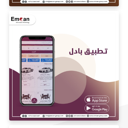
تطبيق اوتو كارAuto car