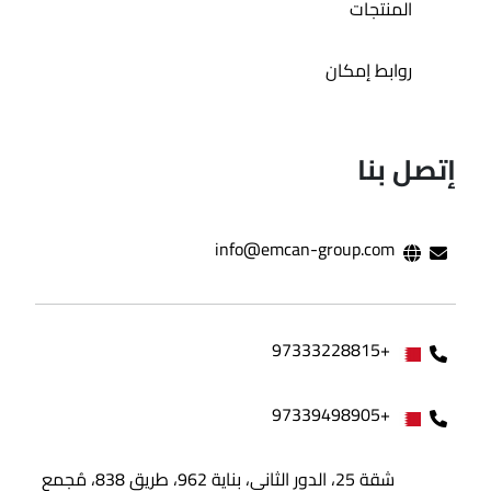
المنتجات
روابط إمكان
إتصل بنا
info@emcan-group.com
+97333228815
+97339498905
شقة 25، الدور الثاني، بناية 962، طريق 838، مُجمع