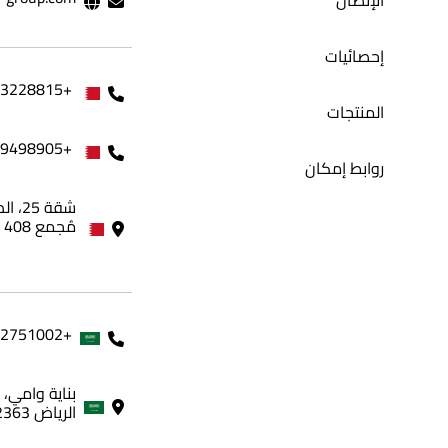
الإتصال
إحصائيات
+97333228815
المنتجات
+97339498905
روابط إمكان
مُجمع 408 - مملكة البحرين
+966562751002
الرياض 12363، المملكة العربية السعودية