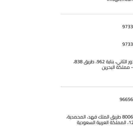
شقة 25، الدور الثاني، بناية 962، طريق 838،
بناية وامي، 8006 طريق الملك فهد، المحمدية،