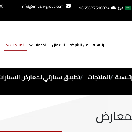
info@emcan-group.com
+966562751002
الرئيسية
عن الشركه
الاعمال
الخدمات
المنتجات
ا
رئيسية
المنتجات
تطبيق سيارتي لمعارض السيارات
لمعارض