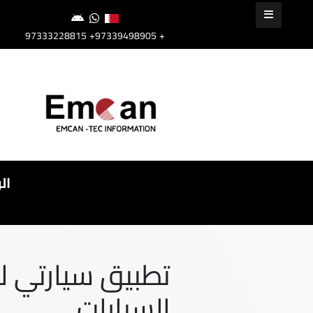
+97339498905
+97333228815
ال
تطبيق سيارتي 
السيارات